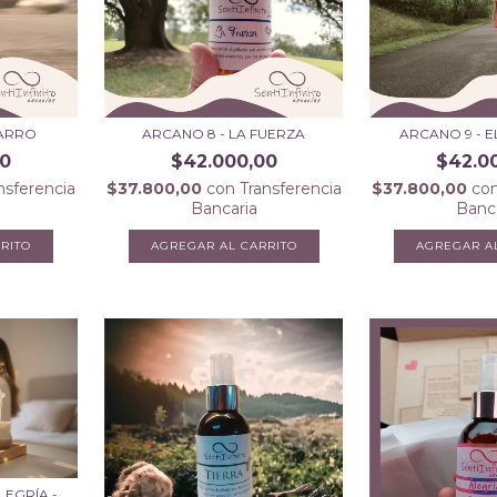
CARRO
ARCANO 8 - LA FUERZA
ARCANO 9 - 
00
$42.000,00
$42.0
nsferencia
$37.800,00
con
Transferencia
$37.800,00
co
Bancaria
Banc
LEGRÍA -