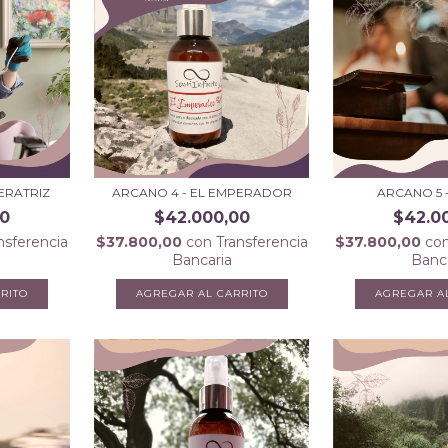
ERATRIZ
ARCANO 4 - EL EMPERADOR
ARCANO 5 
00
$42.000,00
$42.0
nsferencia
$37.800,00
con
Transferencia
$37.800,00
co
Bancaria
Banc