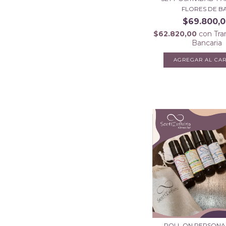
FLORES DE BA.
$69.800,
$62.820,00
con
Tra
Bancaria
ROLL ON PERSONA