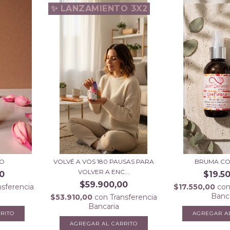
✨ LANZAMIENTO 3X2
IO
VOLVÉ A VOS 180 PAUSAS PARA
BRUMA CO
VOLVER A ENC...
0
$19.5
$59.900,00
nsferencia
$17.550,00
co
Banc
$53.910,00
con
Transferencia
Bancaria
AGREGAR A