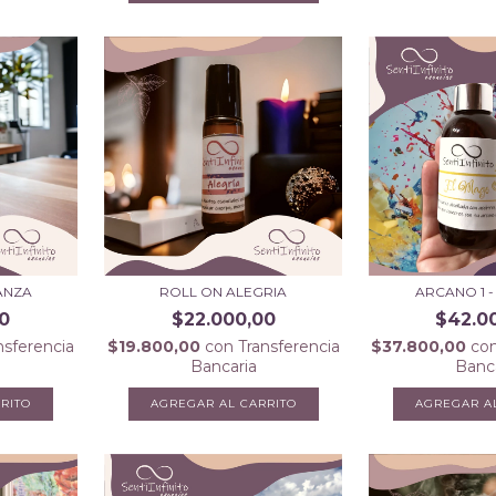
ANZA
ROLL ON ALEGRIA
ARCANO 1 
0
$22.000,00
$42.0
nsferencia
$19.800,00
con
Transferencia
$37.800,00
co
Bancaria
Banc
RITO
AGREGAR AL CARRITO